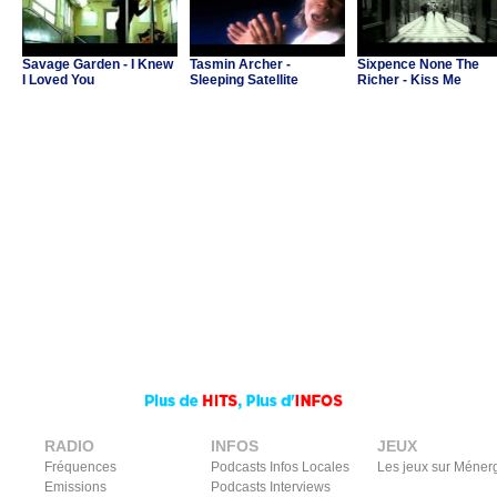
Savage Garden - I Knew
Tasmin Archer -
Sixpence None The
I Loved You
Sleeping Satellite
Richer - Kiss Me
RADIO
INFOS
JEUX
Fréquences
Podcasts Infos Locales
Les jeux sur Méner
Emissions
Podcasts Interviews