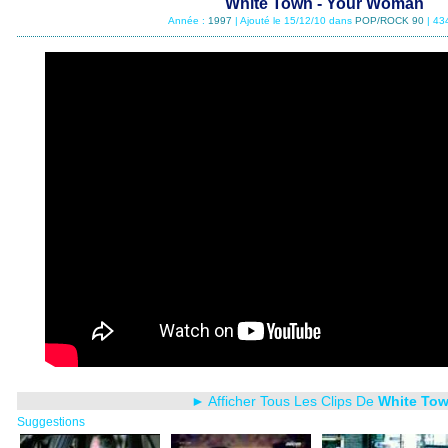
White Town - Your Woman
Année :
1997
| Ajouté le 15/12/10 dans
POP/ROCK 90
| 43
► Afficher Tous Les Clips De
White To
Suggestions