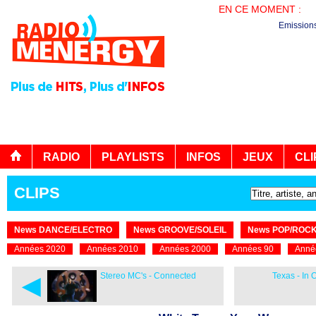
EN CE MOMENT :
PL
Emission
RADIO
PLAYLISTS
INFOS
JEUX
CLI
CLIPS
News DANCE/ELECTRO
News GROOVE/SOLEIL
News POP/ROC
Années 2020
Années 2010
Années 2000
Années 90
Anné
◄
Stereo MC's - Connected
Texas - In 