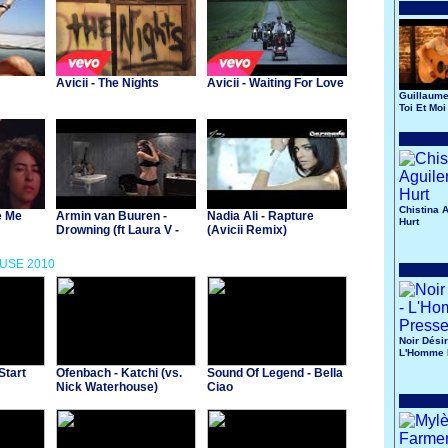
Avicii - The Nights
Avicii - Waiting For Love
Guillaume
Toi Et Moi
Chistina A
e Me
Armin van Buuren -
Nadia Ali - Rapture
Hurt
Drowning (ft Laura V -
(Avicii Remix)
Avicii Remix)
OUSE 2010
Noir Désir
L'Homme 
Start
Ofenbach - Katchi (vs.
Sound Of Legend - Bella
Nick Waterhouse)
Ciao