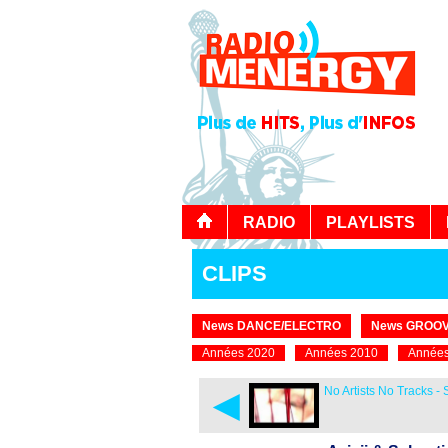
RADIO
PLAYLISTS
CLIPS
News DANCE/ELECTRO
News GROOV
Années 2020
Années 2010
Années
◄
No Artists No Tracks -