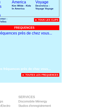
Kim Wilde - Kids
Desireless -
In America
Voyage Voyage
rmer -
► TOUS LES CLIPS
'elles
uces
FREQUENCES
es fréquences près de chez vous...
► TOUTES LES FREQUENCES
SERVICES
ips
Discomobile Ménergy
/Electro
Studios d'enregistrement