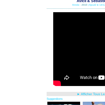
Avicii & Sebast
Année :
2010
| Ajouté le 14/
► Afficher Tous Le
Suggestions