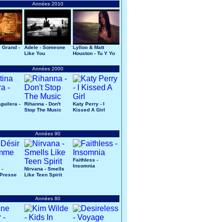
Années 2010
 Grand -
Adele - Someone
Lylloo & Matt
Like You
Houston - Tu Y Yo
Années 2000
guilera -
Rihanna - Don't
Katy Perry - I
Stop The Music
Kissed A Girl
Années 90
Faithless -
Insomnia
 -
Nirvana - Smells
Presse
Like Teen Spirit
Années 80