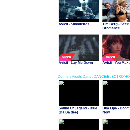
Avicii - Silhouettes
Tim Berg - Seek
Bromance
Avicii - Lay Me Down
Avicii - You Mak
Derniers Ajouts Dans : DANCE/ELECTRO/H
Sound Of Legend - Blue
Dua Lipa - Don't 
(Da Ba dee)
Now