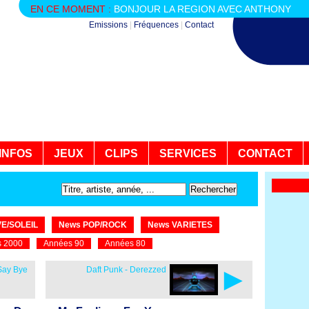
EN CE MOMENT :
BONJOUR LA REGION AVEC ANTHONY
Emissions
|
Fréquences
|
Contact
INFOS
JEUX
CLIPS
SERVICES
CONTACT
E/SOLEIL
News POP/ROCK
News VARIETES
 2000
Années 90
Années 80
►
 Say Bye
Daft Punk - Derezzed