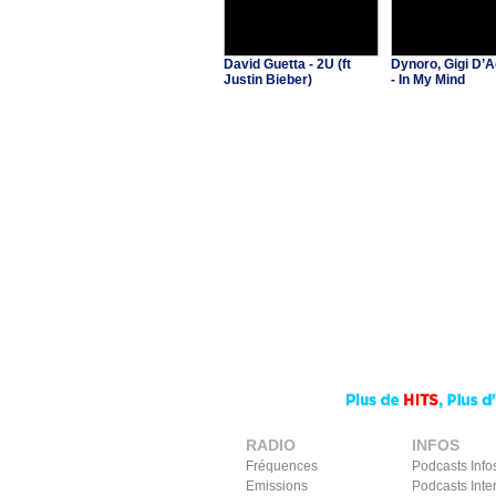
David Guetta - 2U (ft
Dynoro, Gigi D’A
Justin Bieber)
- In My Mind
RADIO
INFOS
Fréquences
Podcasts Info
Emissions
Podcasts Inte