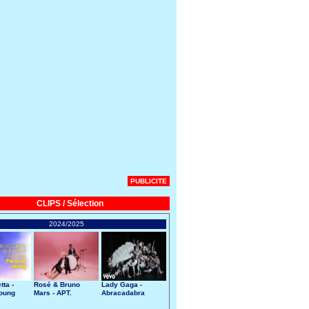
PUBLICITE
CLIPS / Sélection
2024/2025
tta -
Rosé & Bruno
Lady Gaga -
Young
Mars - APT.
Abracadabra