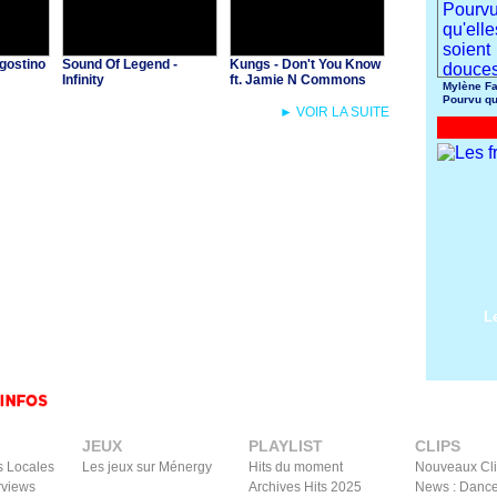
gostino
Sound Of Legend -
Kungs - Don't You Know
Infinity
ft. Jamie N Commons
Mylène Fa
Pourvu qu
► VOIR LA SUITE
soient do
L
JEUX
PLAYLIST
CLIPS
s Locales
Les jeux sur Ménergy
Hits du moment
Nouveaux Cl
rviews
Archives Hits 2025
News : Dance