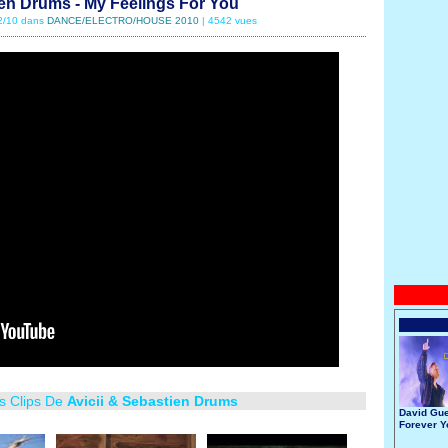
ien Drums - My Feelings For You
12/10 dans
DANCE/ELECTRO/HOUSE 2010
| 4542 vues
s Clips De
Avicii & Sebastien Drums
David Gue
Forever 