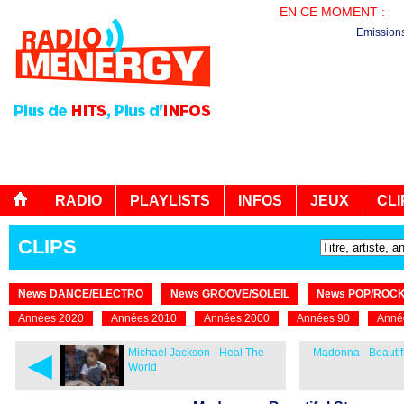
EN CE MOMENT :
AG
Emission
RADIO
PLAYLISTS
INFOS
JEUX
CLI
CLIPS
News DANCE/ELECTRO
News GROOVE/SOLEIL
News POP/ROC
Années 2020
Années 2010
Années 2000
Années 90
Anné
◄
Michael Jackson - Heal The
Madonna - Beautif
World