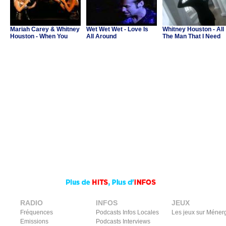
Mariah Carey & Whitney
Wet Wet Wet - Love Is
Whitney Houston - All
Houston - When You
All Around
The Man That I Need
Believe
RADIO
INFOS
JEUX
Fréquences
Podcasts Infos Locales
Les jeux sur Méner
Emissions
Podcasts Interviews