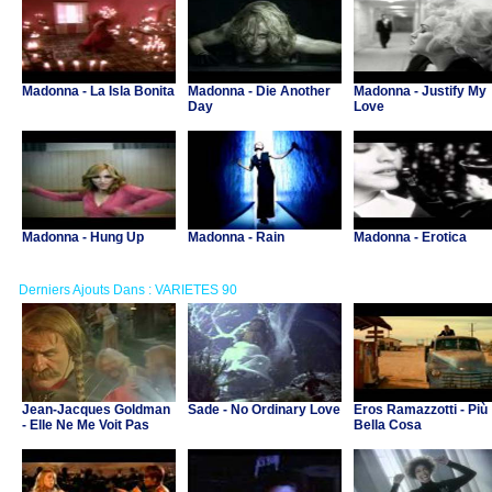
Madonna - La Isla Bonita
Madonna - Die Another
Madonna - Justify My
Day
Love
Madonna - Hung Up
Madonna - Rain
Madonna - Erotica
Derniers Ajouts Dans : VARIETES 90
Jean-Jacques Goldman
Sade - No Ordinary Love
Eros Ramazzotti - Più
- Elle Ne Me Voit Pas
Bella Cosa
(B.O. "Asterix et Obelix
contre Cesar")