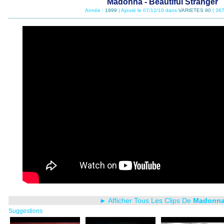
Madonna - Beautiful Stranger
Année :
1999
| Ajouté le 07/12/10 dans
VARIETES 90
| 367
► Afficher Tous Les Clips De
Madonn
Suggestions