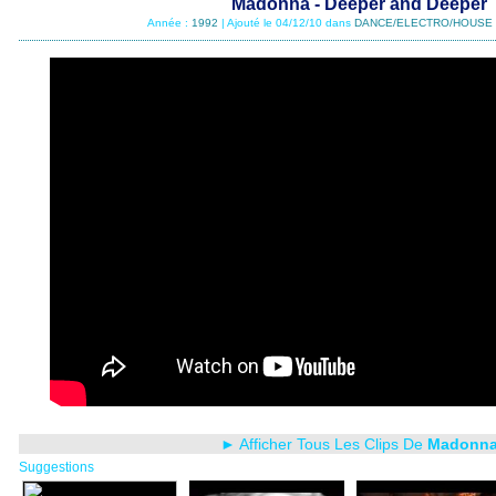
Madonna - Deeper and Deeper
Année :
1992
| Ajouté le 04/12/10 dans
DANCE/ELECTRO/HOUSE 
► Afficher Tous Les Clips De
Madonn
Suggestions