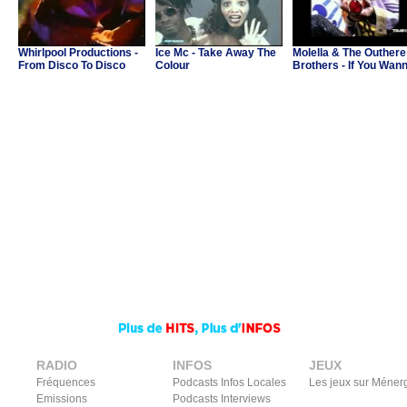
Whirlpool Productions -
Ice Mc - Take Away The
Molella & The Outhere
From Disco To Disco
Colour
Brothers - If You Wan
Party
RADIO
INFOS
JEUX
Fréquences
Podcasts Infos Locales
Les jeux sur Méner
Emissions
Podcasts Interviews