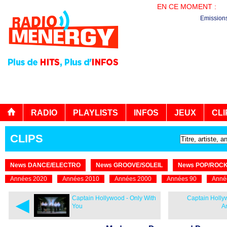
EN CE MOMENT :
EN
Emission
RADIO
PLAYLISTS
INFOS
JEUX
CLI
CLIPS
News DANCE/ELECTRO
News GROOVE/SOLEIL
News POP/ROC
Années 2020
Années 2010
Années 2000
Années 90
Anné
◄
Captain Hollywood - Only With
Captain Holly
You
A