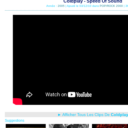
Coldplay - Speed Of Sound
Année :
2005
| Ajouté le 03/12/10 dans
POP/ROCK 2000
| 3
► Afficher Tous Les Clips De
Coldpla
Suggestions