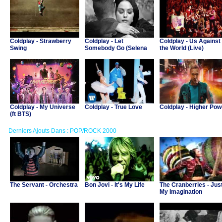
Coldplay - Strawberry
Coldplay - Let
Coldplay - Us Against
Swing
Somebody Go (Selena
the World (Live)
Gomez)
Coldplay - My Universe
Coldplay - True Love
Coldplay - Higher Pow
(ft BTS)
Derniers Ajouts Dans : POP/ROCK 2000
The Servant - Orchestra
Bon Jovi - It's My Life
The Cranberries - Jus
My Imagination