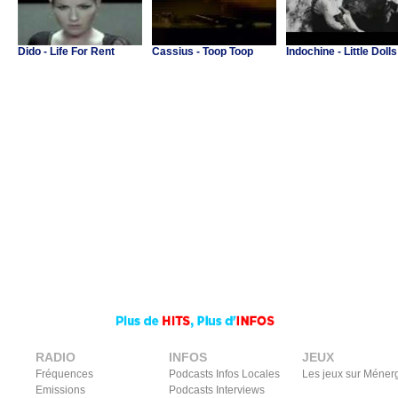
Dido - Life For Rent
Cassius - Toop Toop
Indochine - Little Dolls
RADIO
INFOS
JEUX
Fréquences
Podcasts Infos Locales
Les jeux sur Méner
Emissions
Podcasts Interviews