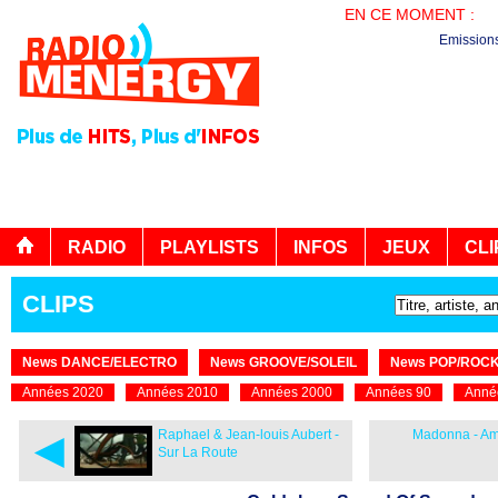
EN CE MOMENT :
EN
Emission
RADIO
PLAYLISTS
INFOS
JEUX
CLI
CLIPS
News DANCE/ELECTRO
News GROOVE/SOLEIL
News POP/ROC
Années 2020
Années 2010
Années 2000
Années 90
Anné
◄
Raphael & Jean-louis Aubert -
Madonna - Ame
Sur La Route