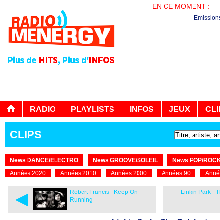
EN CE MOMENT :
PL
Emission
RADIO
PLAYLISTS
INFOS
JEUX
CLI
CLIPS
News DANCE/ELECTRO
News GROOVE/SOLEIL
News POP/ROC
Années 2020
Années 2010
Années 2000
Années 90
Anné
◄
Robert Francis - Keep On
Linkin Park - 
Running