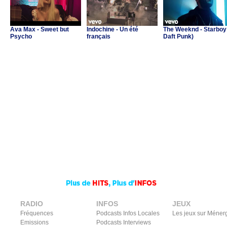
Ava Max - Sweet but
Indochine - Un été
The Weeknd - Starboy 
Psycho
français
Daft Punk)
RADIO
INFOS
JEUX
Fréquences
Podcasts Infos Locales
Les jeux sur Méner
Emissions
Podcasts Interviews