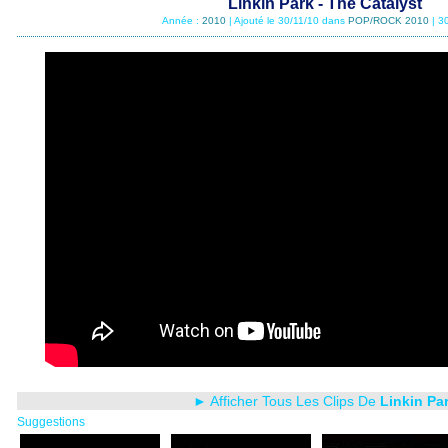
Linkin Park - The Catalyst
Année :
2010
| Ajouté le 30/11/10 dans
POP/ROCK 2010
| 3
► Afficher Tous Les Clips De
Linkin Pa
Suggestions