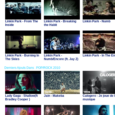
Linkin Park - From The
Linkin Park - Breaking
Linkin Park - Numb
Inside
the Habit
Linkin Park - Burning In
Linkin Park -
Linkin Park - In The E
The Skies
Numb/Encore (ft. Jay Z)
Derniers Ajouts Dans : POP/ROCK 2010
Lady Gaga - Shallow(ft
Jain - Makeba
Calogero - Je joue de 
Bradley Cooper )
musique