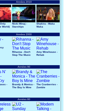
Années 2010
 Only
Nicki Minaj -
Shakira - Waka
he World)
Starships
Waka
Années 2000
ercy
Rihanna - Don't
Amy Winehouse -
Stop The Music
Rehab
Années 90
oses -
Brandy & Monica -
The Cranberries -
The Boy Is Mine
Zombie
Années 80