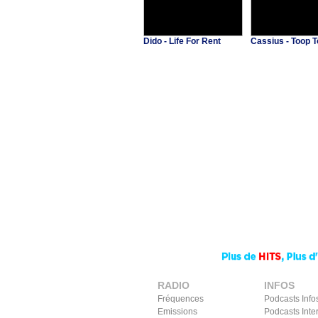
Dido - Life For Rent
Cassius - Toop 
RADIO
INFOS
Fréquences
Podcasts Info
Emissions
Podcasts Inte