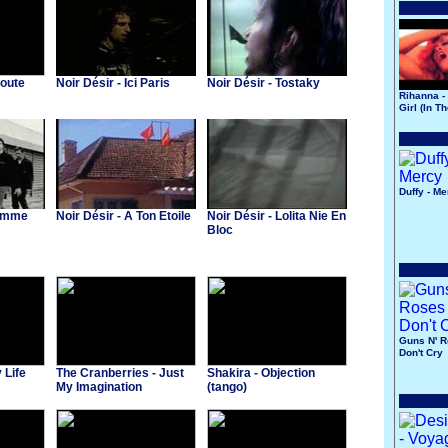
Route
Noir Désir - Ici Paris
Noir Désir - Tostaky
Rihanna -
Girl (In T
Duffy - M
Homme
Noir Désir - A Ton Etoile
Noir Désir - Lolita Nie En
Bloc
Guns N' R
Don't Cry
 Life
The Cranberries - Just
Shakira - Objection
My Imagination
(tango)