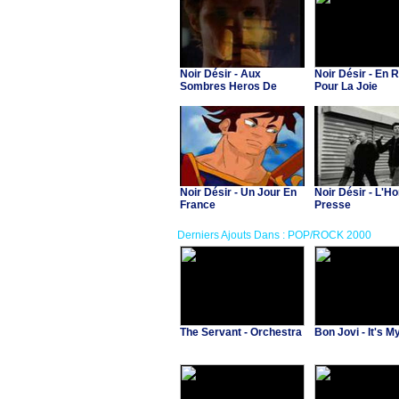
Noir Désir - Aux
Noir Désir - En 
Sombres Heros De
Pour La Joie
L'Amer
Noir Désir - Un Jour En
Noir Désir - L'
France
Presse
Derniers Ajouts Dans : POP/ROCK 2000
The Servant - Orchestra
Bon Jovi - It's My