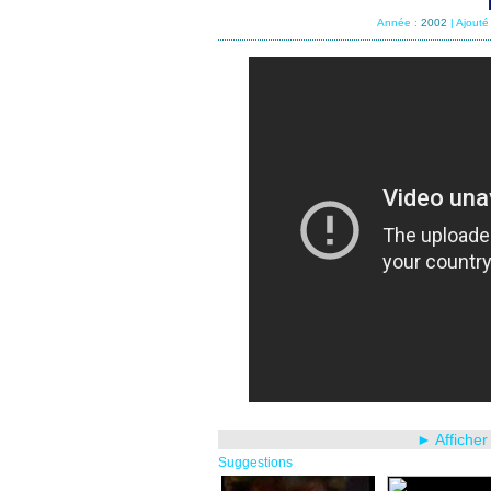
Année :
2002
| Ajouté
► Afficher
Suggestions