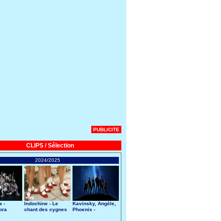
PUBLICITE
CLIPS / Sélection
2024/2025
 -
Indochine - Le
Kavinsky, Angèle,
bra
chant des cygnes
Phoenix -
Nightcall