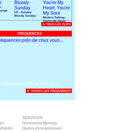
s -
oyage
U2 - Sunday
Bloody Sunday
Modern Talking -
You're My Heart,
► TOUS LES CLIPS
You're My Soul
FREQUENCES
es fréquences près de chez vous...
► TOUTES LES FREQUENCES
SERVICES
ips
Discomobile Ménergy
/Electro
Studios d'enregistrement