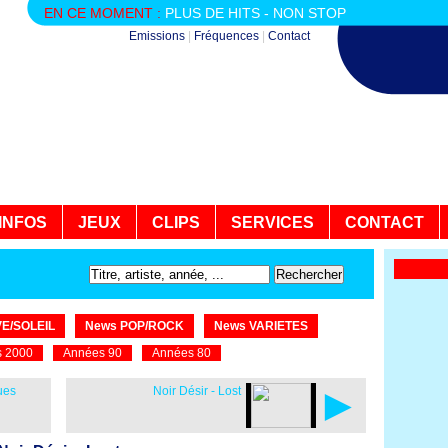
EN CE MOMENT :
PLUS DE HITS - NON STOP
Emissions
|
Fréquences
|
Contact
INFOS
JEUX
CLIPS
SERVICES
CONTACT
E/SOLEIL
News POP/ROCK
News VARIETES
 2000
Années 90
Années 80
►
ues
Noir Désir - Lost