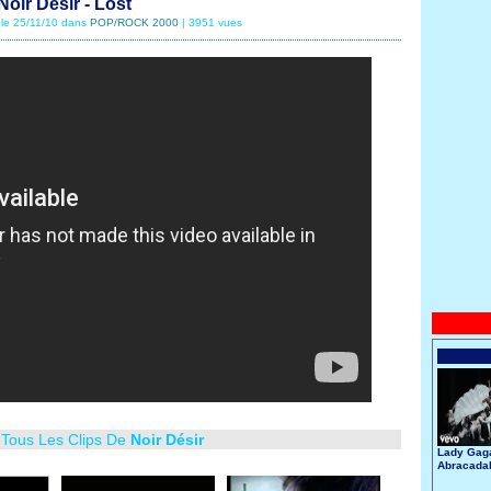
Noir Désir - Lost
 le 25/11/10 dans
POP/ROCK 2000
| 3951 vues
 Tous Les Clips De
Noir Désir
Lady Gaga
Abracada