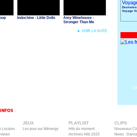
Desireles
Voyage V
Toop
Indochine - Little Dolls
Amy Winehouse -
Stronger Than Me
► VOIR LA SUITE
L
JEUX
PLAYLIST
CLIPS
s Locales
Les jeux sur Ménergy
Hits du moment
Nouveaux Cl
rviews
Archives Hits 2025
News : Dance