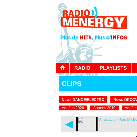
RADIO
PLAYLISTS
CLIPS
News DANCE/ELECTRO
News GROOV
Années 2020
Années 2010
Années
◄
Anastacia - Paid My D