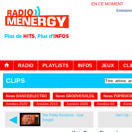
EN CE MOMENT :
PL
Emission
RADIO
PLAYLISTS
INFOS
JEUX
CLI
CLIPS
News DANCE/ELECTRO
News GROOVE/SOLEIL
News POP/ROC
Années 2020
Années 2010
Années 2000
Années 90
Anné
◄
The Pretty Reckless - Just
Owl City -
Tonight