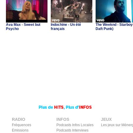
Ava Max - Sweet but
Indochine - Un été
The Weeknd - Starboy 
Psycho
français
Daft Punk)
RADIO
INFOS
JEUX
Fréquences
Podcasts Infos Locales
Les jeux sur Méner
Emissions
Podcasts Interviews