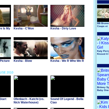
BB Brunes
Coups et
ve Is My
Kesha - C'Mon
Kesha - Dirty Love
Blessure
Katy Perry
Kissed A 
 Picture
Kesha - Blow
Kesha - We R Who We R
OUSE 2010
Britney S
Baby One
Time
Start
Ofenbach - Katchi (vs.
Sound Of Legend - Bella
Nick Waterhouse)
Ciao