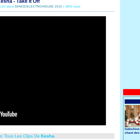
esha - Take It Off
11/10 dans
DANCE/ELECTRO/HOUSE 2010
| 3953 vues
Indochine
chant des
er Tous Les Clips De
Kesha