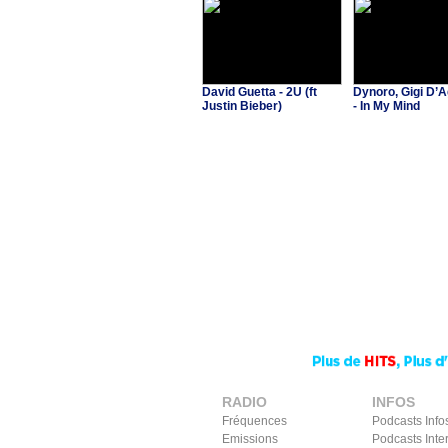
David Guetta - 2U (ft
Dynoro, Gigi D’A
Justin Bieber)
- In My Mind
RADIO
INFOS
Fréquences
Podcasts Info
Emissions
Podcasts Inte