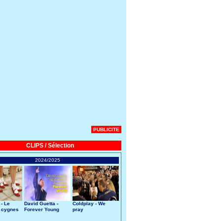
PUBLICITE
CLIPS / Sélection
2024/2025
 - Le
David Guetta -
Coldplay - We
 cygnes
Forever Young
pray