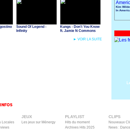
Kim Wilde
In Americ
gostino
Sound Of Legend -
Kungs - Don't You Know
Infinity
ft. Jamie N Commons
► VOIR LA SUITE
L
JEUX
PLAYLIST
CLIPS
s Locales
Les jeux sur Ménergy
Hits du moment
Nouveaux Cl
rviews
Archives Hits 2025
News : Dance