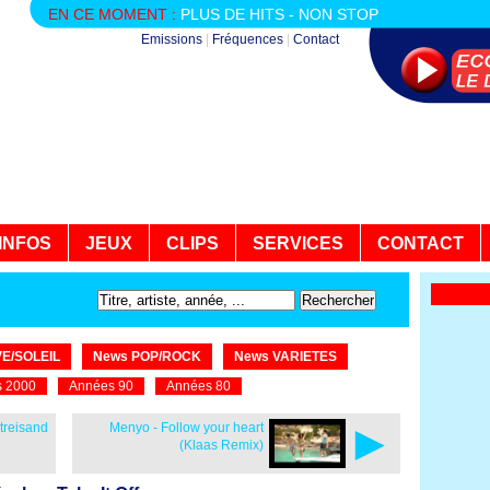
EN CE MOMENT :
PLUS DE HITS - NON STOP
Emissions
|
Fréquences
|
Contact
INFOS
JEUX
CLIPS
SERVICES
CONTACT
E/SOLEIL
News POP/ROCK
News VARIETES
 2000
Années 90
Années 80
►
treisand
Menyo - Follow your heart
(Klaas Remix)