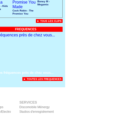
Boney M -
Megamix
 - Kids
a
Cock Robin - The
Promise You
Made
► TOUS LES CLIPS
FREQUENCES
es fréquences près de chez vous...
► TOUTES LES FREQUENCES
SERVICES
ips
Discomobile Ménergy
/Electro
Studios d'enregistrement