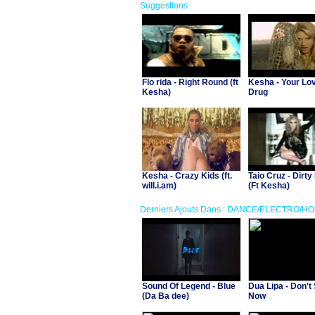
Suggestions
Flo rida - Right Round (ft
Kesha - Your Lo
Kesha)
Drug
Kesha - Crazy Kids (ft.
Taio Cruz - Dirty
will.i.am)
(Ft Kesha)
Derniers Ajouts Dans : DANCE/ELECTRO/H
Sound Of Legend - Blue
Dua Lipa - Don't 
(Da Ba dee)
Now