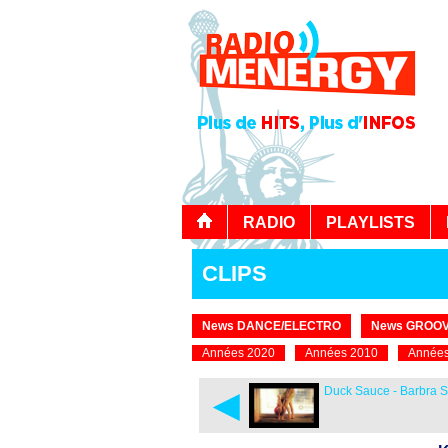
RADIO
PLAYLISTS
CLIPS
News DANCE/ELECTRO
News GROOV
Années 2020
Années 2010
Années
◄
Duck Sauce - Barbra S