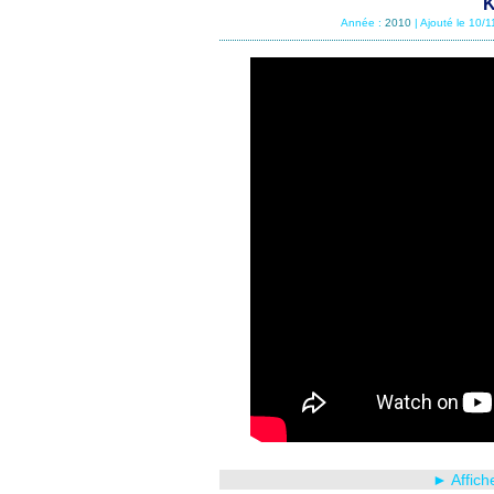
K
Année :
2010
| Ajouté le 10/
► Affich