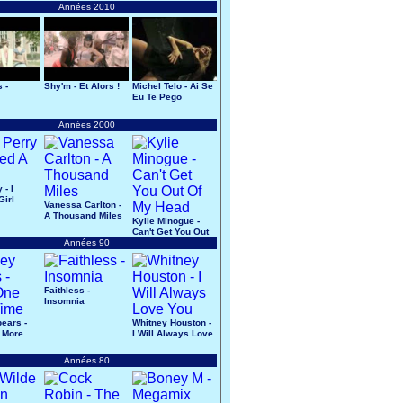
Années 2010
 -
Shy'm - Et Alors !
Michel Telo - Ai Se
Eu Te Pego
s
Années 2000
 - I
Girl
Vanessa Carlton -
A Thousand Miles
Kylie Minogue -
Can't Get You Out
Années 90
Of My Head
Faithless -
Insomnia
pears -
Whitney Houston -
 More
I Will Always Love
You
Années 80