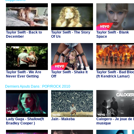
Taylor Swift - Back to
Taylor Swift - The Story
Taylor Swift - Blank
December
Of Us
Space
Taylor Swift - We Are
Taylor Swift - Shake It
Taylor Swift - Bad Blo
Never Ever Getting
Off
(ft Kendrick Lamar)
Back Together
Derniers Ajouts Dans : POP/ROCK 2010
Lady Gaga - Shallow(ft
Jain - Makeba
Calogero - Je joue de 
Bradley Cooper )
musique