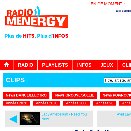
EN CE MOMENT :
EN
Emission
RADIO
PLAYLISTS
INFOS
JEUX
CLI
CLIPS
News DANCE/ELECTRO
News GROOVE/SOLEIL
News POP/ROC
Années 2020
Années 2010
Années 2000
Années 90
Anné
◄
Lady Antebellum - Need You
Avril Lav
Now