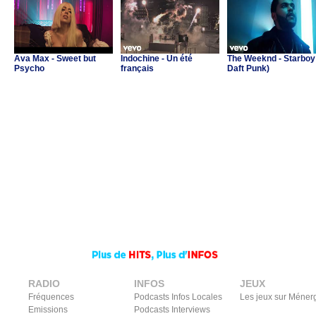
Ava Max - Sweet but
Indochine - Un été
The Weeknd - Starboy 
Psycho
français
Daft Punk)
RADIO
INFOS
JEUX
Fréquences
Podcasts Infos Locales
Les jeux sur Méner
Emissions
Podcasts Interviews