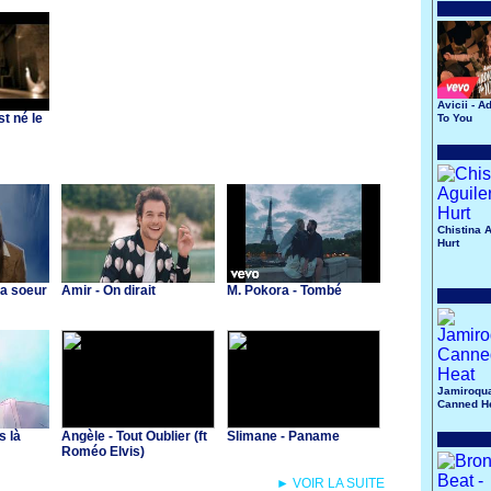
Avicii - A
st né le
To You
Chistina A
Hurt
Ma soeur
Amir - On dirait
M. Pokora - Tombé
Jamiroqua
Canned H
s là
Angèle - Tout Oublier (ft
Slimane - Paname
Roméo Elvis)
► VOIR LA SUITE