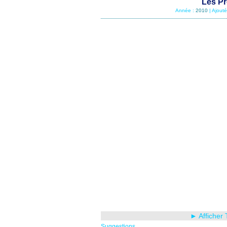
Les Pr
Année :
2010
| Ajout
► Afficher 
Suggestions