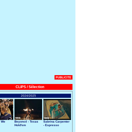
PUBLICITE
CLIPS / Sélection
2024/2025
- We
Beyoncé - Texas
Sabrina Carpenter
Hold'em
- Espresso