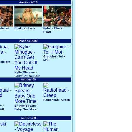
Années 2010
ddicted
Shakira - Loca
Rebel - Black
Pearl
Années 2000
Gregoire - Toi +
Moi
guilera -
Kylie Minogue -
Can't Get You Out
Of My Head
Années 90
Radiohead - Creep
i -
Britney Spears -
eat
Baby One More
Time
Années 80