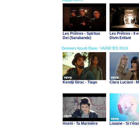
Les Prêtres - Spiritus
Les Prêtres - Il e
Dei (Sarabande)
Divin Enfant
Derniers Ajouts Dans : VARIETES 2010
Kendji Girac - Tiago
Clara Luciani - 
Hoshi - Ta Marinière
Louane - Si t’étai