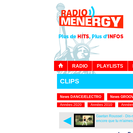
RADIO
PLAYLISTS
CLIPS
News DANCE/ELECTRO
News GROOV
Années 2020
Années 2010
Années
◄
Gaetan Roussel - Dis-
encore que tu m'aimes