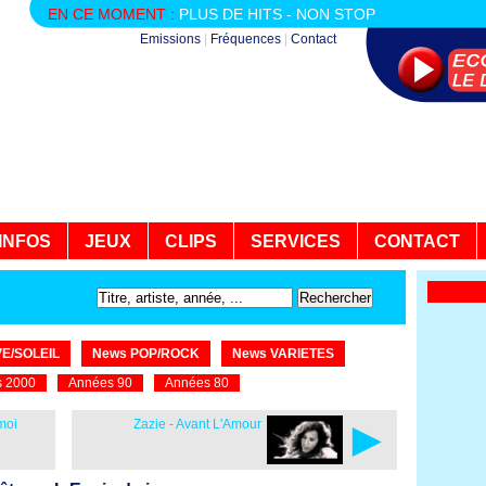
EN CE MOMENT :
PLUS DE HITS - NON STOP
Emissions
|
Fréquences
|
Contact
INFOS
JEUX
CLIPS
SERVICES
CONTACT
E/SOLEIL
News POP/ROCK
News VARIETES
 2000
Années 90
Années 80
►
moi
Zazie - Avant L'Amour