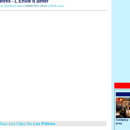
êtres - L Envie d aimer
é le 22/08/10 dans
VARIETES 2010
| 4055 vues
Coldplay 
Tous Les Clips De
Les Prêtres
pray