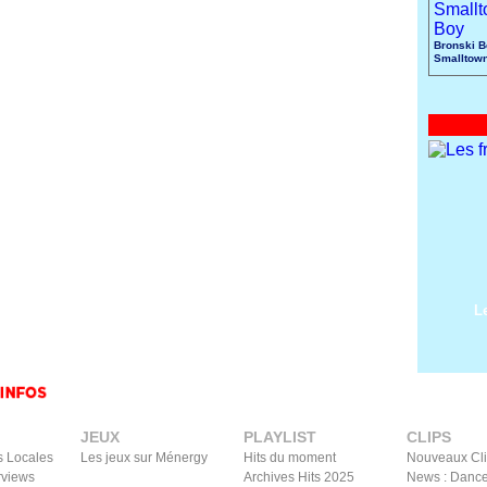
Bronski B
Smalltow
L
JEUX
PLAYLIST
CLIPS
s Locales
Les jeux sur Ménergy
Hits du moment
Nouveaux Cl
rviews
Archives Hits 2025
News : Dance