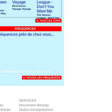
Desireless -
Voyage Voyage
eat -
n Boy
The Human
League - Don't You
► TOUS LES CLIPS
Want Me
FREQUENCES
es fréquences près de chez vous...
► TOUTES LES FREQUENCES
SERVICES
ips
Discomobile Ménergy
/Electro
Studios d'enregistrement