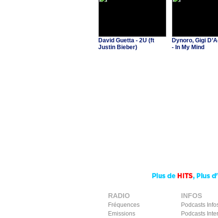
David Guetta - 2U (ft
Dynoro, Gigi D’A
Justin Bieber)
- In My Mind
RADIO
INFOS
Fréquences
Podcasts Info
Emissions
Podcasts Inte