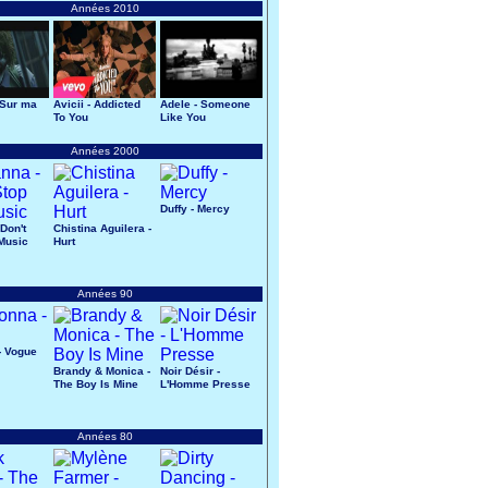
Années 2010
 Sur ma
Avicii - Addicted
Adele - Someone
To You
Like You
Années 2000
Duffy - Mercy
Don't
Chistina Aguilera -
Music
Hurt
Années 90
- Vogue
Brandy & Monica -
Noir Désir -
The Boy Is Mine
L'Homme Presse
Années 80