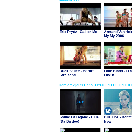
Eric Prydz - Call on Me
Armand Van Hel
My My 2006
Duck Sauce - Barbra
Fake Blood - I Th
Streisand
Like It
Derniers Ajouts Dans : DANCE/ELECTRO/H
Sound Of Legend - Blue
Dua Lipa - Don't 
(Da Ba dee)
Now