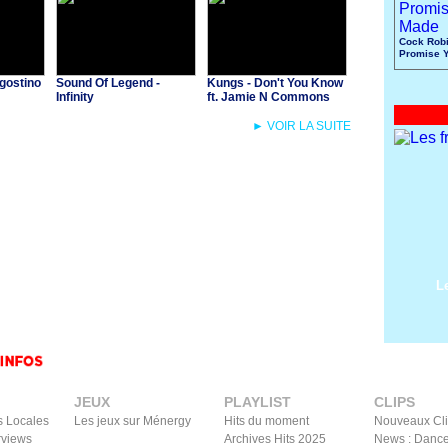
Cock Robi
Promise 
Made
gostino
Sound Of Legend -
Kungs - Don't You Know
Infinity
ft. Jamie N Commons
► VOIR LA SUITE
L
JEUX
PLAYLIST
CLIPS
s Locales
Les jeux sur Ménergy
Hits du moment
Nouveaux Cl
rviews
Archives Hits 2025
News : Dance