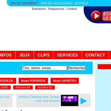
EN CE MOMENT :
ENTRE NOUS AVEC JESSICA
Emissions
|
Fréquences
|
Contact
INFOS
JEUX
CLIPS
SERVICES
CONTACT
E/SOLEIL
News POP/ROCK
News VARIETES
 2000
Années 90
Années 80
►
To Love
Antoine Clamaran feat. Soraya
- Live Your Dreams