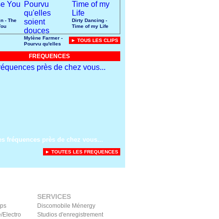
n - The
Dirty Dancing -
You
Time of my Life
Mylène Farmer -
► TOUS LES CLIPS
Pourvu qu'elles
soient douces
FREQUENCES
es fréquences près de chez vous...
► TOUTES LES FREQUENCES
SERVICES
ips
Discomobile Ménergy
/Electro
Studios d'enregistrement