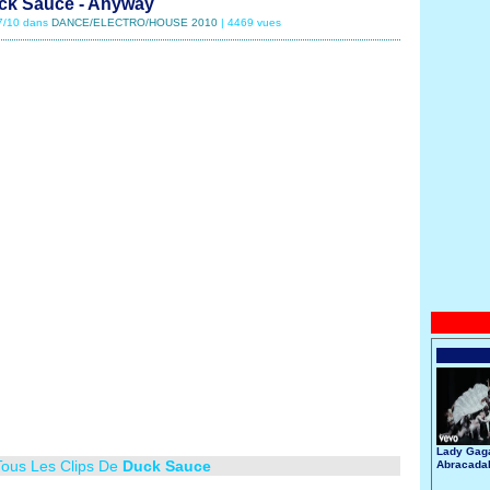
ck Sauce - Anyway
07/10 dans
DANCE/ELECTRO/HOUSE 2010
| 4469 vues
Lady Gaga
Tous Les Clips De
Duck Sauce
Abracada