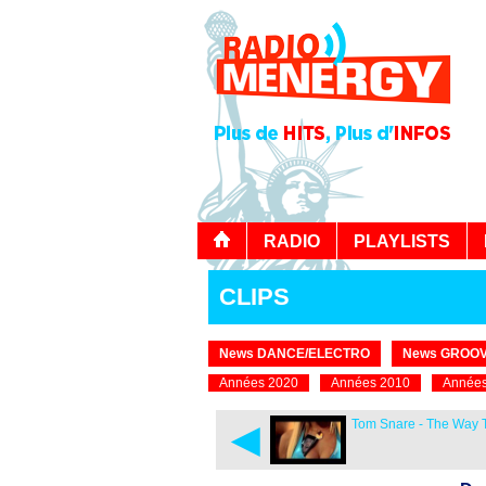
RADIO
PLAYLISTS
CLIPS
News DANCE/ELECTRO
News GROOV
Années 2020
Années 2010
Années
◄
Tom Snare - The Way 