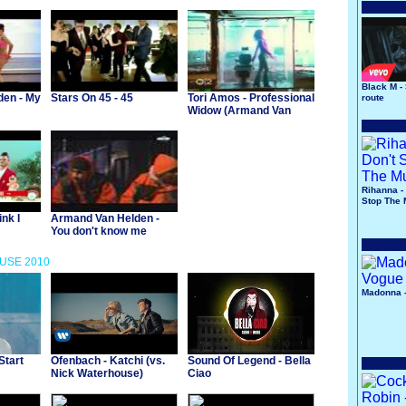
Black M -
den - My
Stars On 45 - 45
Tori Amos - Professional
route
Widow (Armand Van
Helden Remix)
Rihanna - 
Stop The 
ink I
Armand Van Helden -
You don't know me
OUSE 2010
Madonna 
Start
Ofenbach - Katchi (vs.
Sound Of Legend - Bella
Nick Waterhouse)
Ciao