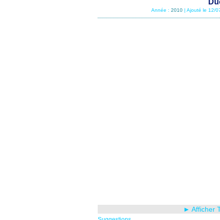
Du
Année :
2010
| Ajouté le 12/
► Afficher 
Suggestions