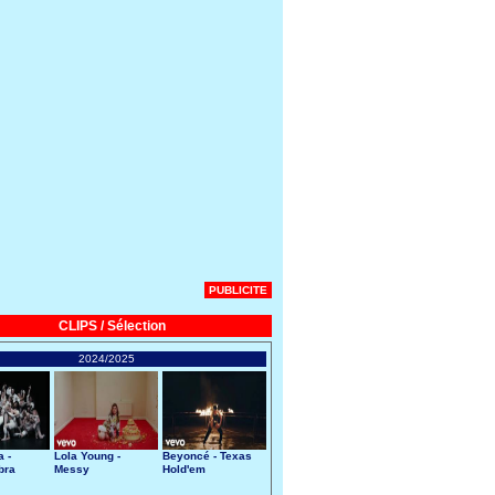
PUBLICITE
CLIPS / Sélection
2024/2025
 -
Lola Young -
Beyoncé - Texas
bra
Messy
Hold'em