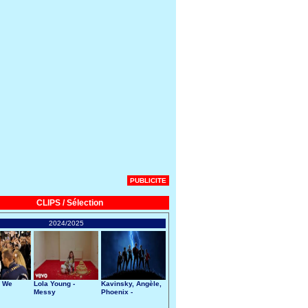
PUBLICITE
CLIPS / Sélection
2024/2025
- We
Lola Young -
Kavinsky, Angèle,
Messy
Phoenix -
Nightcall