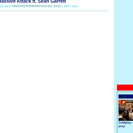
Massive Attack ft. Sean Garrett
6/10 dans
GROOVE/R'N'B/RAP/SOLEIL 2010
| 3857 vues
Coldplay 
pray