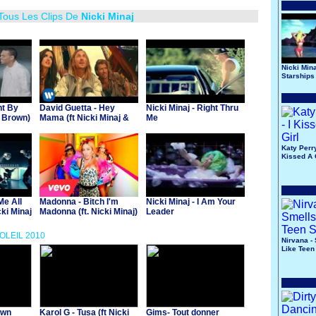
 Tous Les Clips De
Nicki Minaj
Nicki Mina
Starships
ht By
David Guetta - Hey
Nicki Minaj - Right Thru
s Brown)
Mama (ft Nicki Minaj &
Me
Afrojack)
Katy Perry
Kissed A 
Me All
Madonna - Bitch I'm
Nicki Minaj - I Am Your
cki Minaj
Madonna (ft. Nicki Minaj)
Leader
SOLEIL 2010
Nirvana -
Like Teen 
own
Karol G - Tusa (ft Nicki
Gims- Tout donner