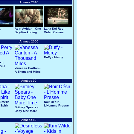
Années 2010
j -
Asaf Avidan - One
Lana Del Rey -
Day/Reckoning
Video Games
Song
Années 2000
Duffy - Mercy
 - I
Girl
Vanessa Carlton -
A Thousand Miles
Années 90
 Smells
Noir Désir -
Spirit
L'Homme Presse
Britney Spears -
Baby One More
Time
Années 80