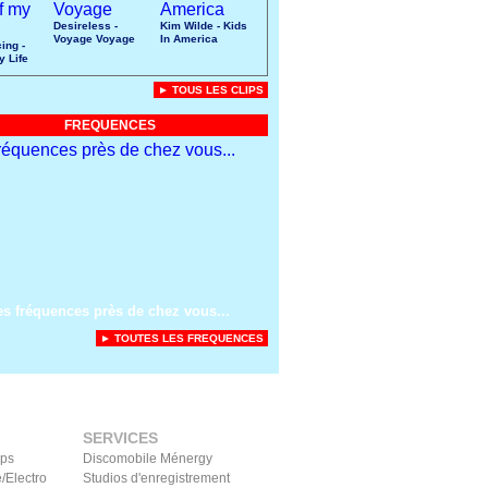
Desireless -
Kim Wilde - Kids
Voyage Voyage
In America
ing -
y Life
► TOUS LES CLIPS
FREQUENCES
es fréquences près de chez vous...
► TOUTES LES FREQUENCES
SERVICES
ips
Discomobile Ménergy
/Electro
Studios d'enregistrement