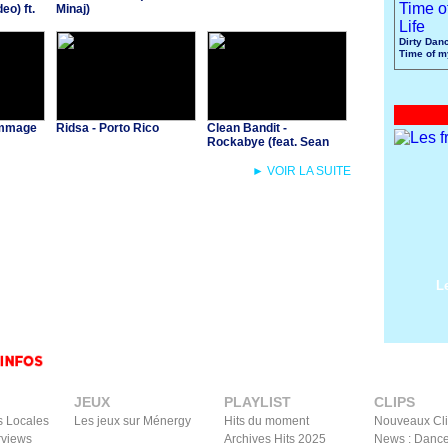
eo) ft.
Minaj)
Dirty Danc
Time of m
Dommage
Ridsa - Porto Rico
Clean Bandit -
Rockabye (feat. Sean
Paul & Anne-Marie)
► VOIR LA SUITE
L
JEUX
PLAYLIST
CLIPS
s Locales
Les jeux sur Ménergy
Hits du moment
Nouveaux Cl
rviews
Archives Hits 2025
News : Dance