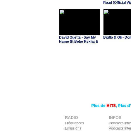
Road (Official Vid
Billy Ray Cyrus
David Guetta - Say My
Bigflo & Oli - 
Name (ft Bebe Rexha &
J Balvin)
RADIO
INFOS
Fréquences
Podcasts Info
Emissions
Podcasts Inte