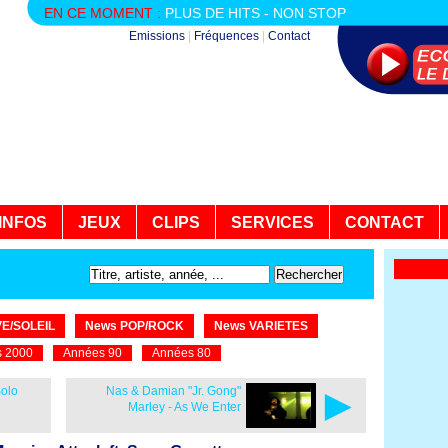
EN CE MOMENT :
PLUS DE HITS - NON STOP
Emissions
|
Fréquences
|
Contact
INFOS
JEUX
CLIPS
SERVICES
CONTACT
E/SOLEIL
News POP/ROCK
News VARIETES
 2000
Années 90
Années 80
►
Solo
Nas & Damian "Jr. Gong"
Marley - As We Enter