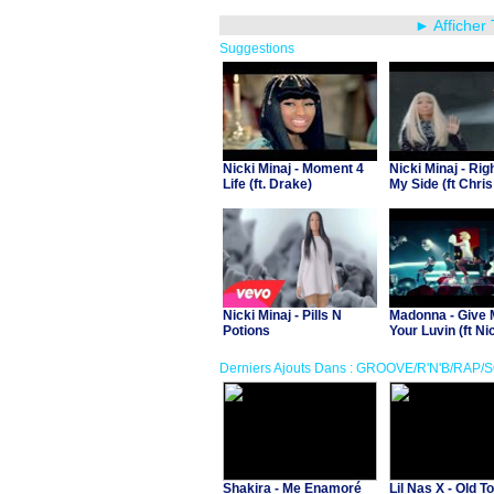
► Afficher
Suggestions
Nicki Minaj - Moment 4
Nicki Minaj - Rig
Life (ft. Drake)
My Side (ft Chri
Nicki Minaj - Pills N
Madonna - Give 
Potions
Your Luvin (ft Ni
& MIA)
Derniers Ajouts Dans : GROOVE/R'N'B/RAP/
Shakira - Me Enamoré
Lil Nas X - Old T