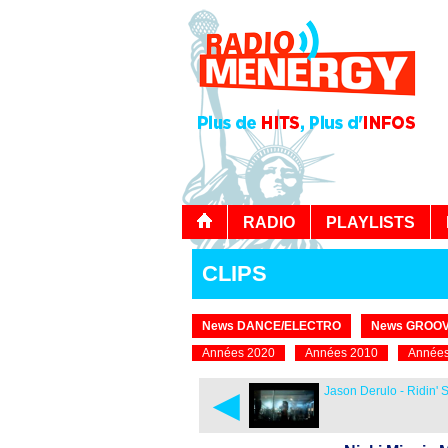
RADIO
PLAYLISTS
CLIPS
News DANCE/ELECTRO
News GROOV
Années 2020
Années 2010
Années
◄
Jason Derulo - Ridin' 