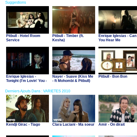
Suggestions
Pitbull - Hotel Room
Pitbull - Timber (ft.
Enrique Iglesias - Can
Service
Kesha)
You Hear Me
Enrique Iglesias -
Nayer - Suave (Kiss Me
Pitbull - Bon Bon
Tonight (I'm Lovin' You -
- ft Mohombi & Pitbull)
ft. Ludacris)
Derniers Ajouts Dans : VARIETES 2010
Kendji Girac - Tiago
Clara Luciani - Ma soeur
Amir - On dirait