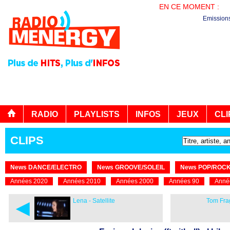
EN CE MOMENT :
PL
Emission
RADIO
PLAYLISTS
INFOS
JEUX
CLI
CLIPS
News DANCE/ELECTRO
News GROOVE/SOLEIL
News POP/ROC
Années 2020
Années 2010
Années 2000
Années 90
Anné
◄
Lena - Satellite
Tom Fra