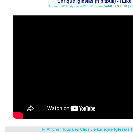
Enrique Iglesias (ft pitbull) - I Like 
Année :
2010
| Ajouté le 28/05/10 dans
VARIETES 2010
| 7
► Afficher Tous Les Clips De
Enrique Iglesias (f