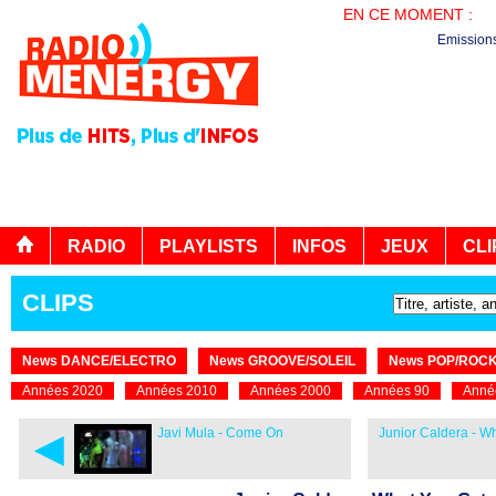
EN CE MOMENT :
AG
Emission
RADIO
PLAYLISTS
INFOS
JEUX
CLI
CLIPS
News DANCE/ELECTRO
News GROOVE/SOLEIL
News POP/ROC
Années 2020
Années 2010
Années 2000
Années 90
Anné
◄
Javi Mula - Come On
Junior Caldera - W