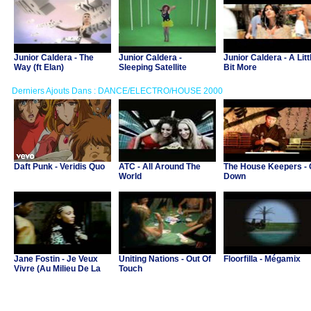
Junior Caldera - The
Junior Caldera -
Junior Caldera - A Litt
Way (ft Elan)
Sleeping Satellite
Bit More
Derniers Ajouts Dans : DANCE/ELECTRO/HOUSE 2000
Daft Punk - Veridis Quo
ATC - All Around The
The House Keepers -
World
Down
Jane Fostin - Je Veux
Uniting Nations - Out Of
Floorfilla - Mégamix
Vivre (Au Milieu De La
Touch
Musique)