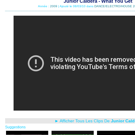
Junior Caldera - What You Get
Année :
2009
| Ajouté le 08/03/10 dans
DANCE/ELECTRO/HOUSE 2
► Afficher Tous Les Clips De
Junior Cald
Suggestions