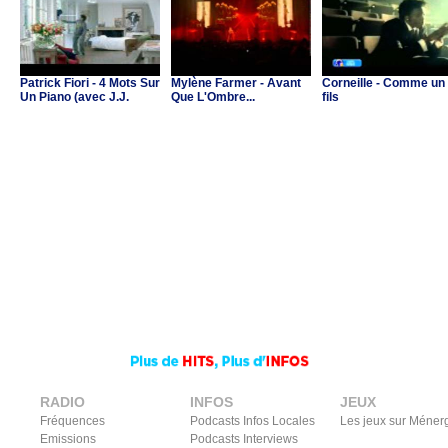
Patrick Fiori - 4 Mots Sur
Mylène Farmer - Avant
Corneille - Comme un
Un Piano (avec J.J.
Que L'Ombre...
fils
Goldman & C.Ricol)
RADIO
INFOS
JEUX
Fréquences
Podcasts Infos Locales
Les jeux sur Méner
Emissions
Podcasts Interviews