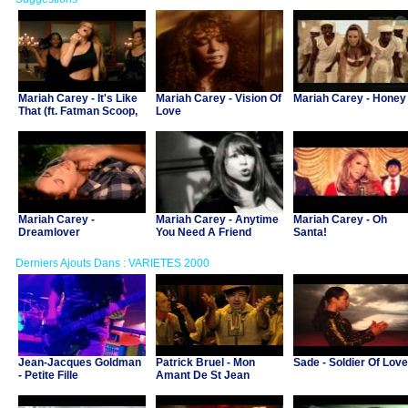
Mariah Carey - It's Like
Mariah Carey - Vision Of
Mariah Carey - Honey
That (ft. Fatman Scoop,
Love
Jermaine Dupri)
Mariah Carey -
Mariah Carey - Anytime
Mariah Carey - Oh
Dreamlover
You Need A Friend
Santa!
Derniers Ajouts Dans : VARIETES 2000
Jean-Jacques Goldman
Patrick Bruel - Mon
Sade - Soldier Of Love
- Petite Fille
Amant De St Jean