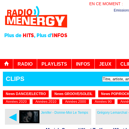
EN CE MOMENT :
PL
Emission
RADIO
PLAYLISTS
INFOS
JEUX
CLI
CLIPS
News DANCE/ELECTRO
News GROOVE/SOLEIL
News POP/ROC
Années 2020
Années 2010
Années 2000
Années 90
Anné
◄
Jenifer - Donne-Moi Le Temps
Grégory Lemarchal 