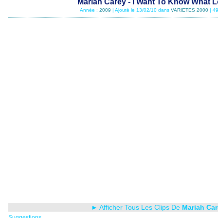
Mariah Carey - I Want To Know What L
Année :
2009
| Ajouté le 13/02/10 dans
VARIETES 2000
| 4
► Afficher Tous Les Clips De
Mariah Car
Suggestions