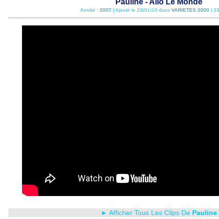
Pauline - Allo Le Monde
Année :
2007
| Ajouté le 23/01/10 dans
VARIETES 2000
| 3
► Afficher Tous Les Clips De
Pauline