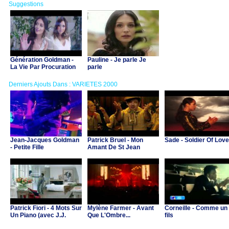
Suggestions
Génération Goldman -
Pauline - Je parle Je
La Vie Par Procuration
parle
(ft Leslie & Pauline)
Derniers Ajouts Dans : VARIETES 2000
Jean-Jacques Goldman
Patrick Bruel - Mon
Sade - Soldier Of Love
- Petite Fille
Amant De St Jean
Patrick Fiori - 4 Mots Sur
Mylène Farmer - Avant
Corneille - Comme un
Un Piano (avec J.J.
Que L'Ombre...
fils
Goldman & C.Ricol)