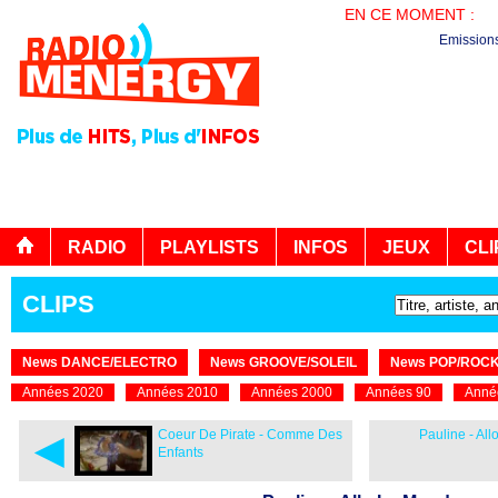
EN CE MOMENT :
LA
Emission
RADIO
PLAYLISTS
INFOS
JEUX
CLI
CLIPS
News DANCE/ELECTRO
News GROOVE/SOLEIL
News POP/ROC
Années 2020
Années 2010
Années 2000
Années 90
Anné
◄
Coeur De Pirate - Comme Des
Pauline - Al
Enfants