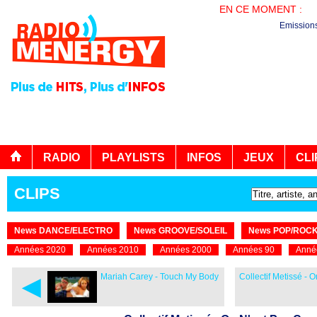
EN CE MOMENT :
AG
Emission
RADIO
PLAYLISTS
INFOS
JEUX
CLI
CLIPS
News DANCE/ELECTRO
News GROOVE/SOLEIL
News POP/ROC
Années 2020
Années 2010
Années 2000
Années 90
Anné
◄
Mariah Carey - Touch My Body
Collectif Metissé - 