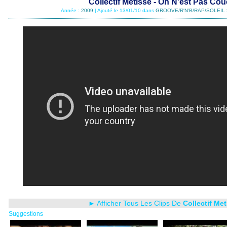
Collectif Metissé - On N'est Pas Co
Année :
2009
| Ajouté le 13/01/10 dans
GROOVE/R'N'B/RAP/SOLEIL 
► Afficher Tous Les Clips De
Collectif Me
Suggestions