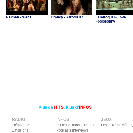
Neïman - Viens
Brandy - Afrodisiac
Jamiroquai - Love
Foolosophy
RADIO
INFOS
JEUX
Fréquences
Podcasts Infos Locales
Les jeux sur Méner
Emissions
Podcasts Interviews