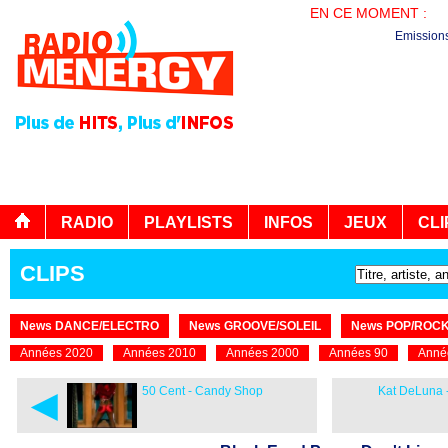
EN CE MOMENT :
EN
Emission
RADIO
PLAYLISTS
INFOS
JEUX
CLI
CLIPS
News DANCE/ELECTRO
News GROOVE/SOLEIL
News POP/ROC
Années 2020
Années 2010
Années 2000
Années 90
Anné
◄
50 Cent - Candy Shop
Kat DeLuna 