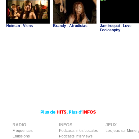
Neïman - Viens
Brandy - Afrodisiac
Jamiroquai - Love
Foolosophy
RADIO
INFOS
JEUX
Fréquences
Podcasts Infos Locales
Les jeux sur Méner
Emissions
Podcasts Interviews