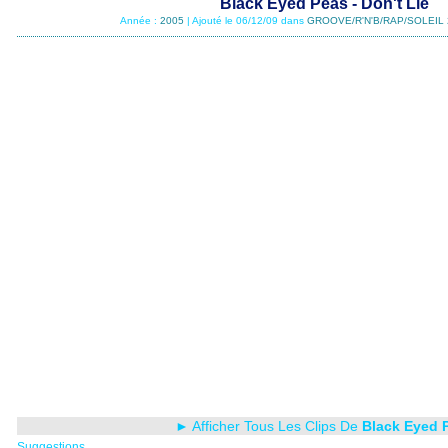
Black Eyed Peas - Don't Lie
Année :
2005
| Ajouté le 06/12/09 dans
GROOVE/R'N'B/RAP/SOLEIL 
► Afficher Tous Les Clips De
Black Eyed 
Suggestions