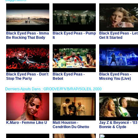
Black Eyed Peas - Imma
Black Eyed Peas - Pump
Black Eyed Peas - Let
Be Rocking That Body
It
Get It Started
Black Eyed Peas - Don't
Black Eyed Peas -
Black Eyed Peas -
Stop The Party
Bebot
Missing You (Live)
Derniers Ajouts Dans : GROOVE/R'N'B/RAP/SOLEIL 2000
K.Maro - Femme Like U
Matt Houston -
Jay Z & Beyoncé - '03
Cendrillon Du Ghetto
Bonnie & Clyde