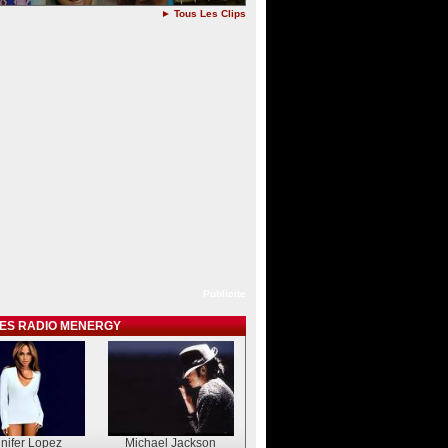
► Tous Les Clips
Publicite
TES RADIO MENERGY
nifer Lopez
Michael Jackson