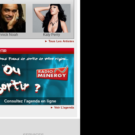
nnick Noah
Katy Perry
► Tous Les Artistes
TIR
Consultez l'agenda en ligne
► Voir L'agenda