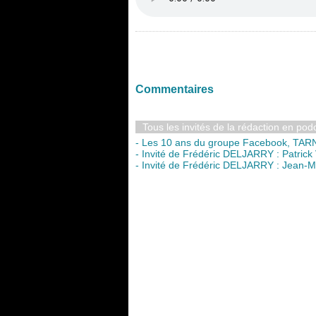
Commentaires
Tous les invités de la rédaction en pod
- Les 10 ans du groupe Facebook, TAR
- Invité de Frédéric DELJARRY : Patrick 
- Invité de Frédéric DELJARRY : Jean-