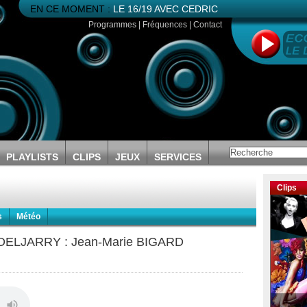
EN CE MOMENT :
LE 16/19 AVEC CEDRIC
Programmes
|
Fréquences
|
Contact
PLAYLISTS
CLIPS
JEUX
SERVICES
Clips
s
Météo
ic DELJARRY : Jean-Marie BIGARD