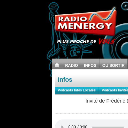
RADIO
INFOS
OU SORTIR
Infos
Podcasts Infos Locales
Podcasts Invité
Invité de Frédér